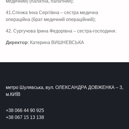
медичний) (палатна, палатний);
41.Спінжа Інна Сергіївна – сестра медична
операційна (брат медичний операційний);
42. Сургучова Ірина Федорівна – сестра-господиня.
Директор
: Катерина ВИШНЕВСЬКА
метро Шулявська, вул. ОЛЕКСАНДРА ДОВЖЕНКА – 3,
м.КИЇВ
+38 066 44 90 925
+38 067 15 13 138