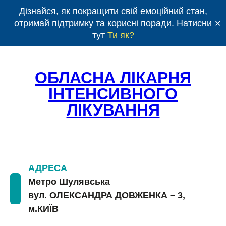
Перейти
Дізнайся, як покращити свій емоційний стан,
до
отримай підтримку та корисні поради. Натисни
✕
вмісту
тут
Ти як?
ОБЛАСНА ЛІКАРНЯ
ІНТЕНСИВНОГО
ЛІКУВАННЯ
АДРЕСА
Метро Шулявська
вул. ОЛЕКСАНДРА ДОВЖЕНКА – 3,
м.КИЇВ